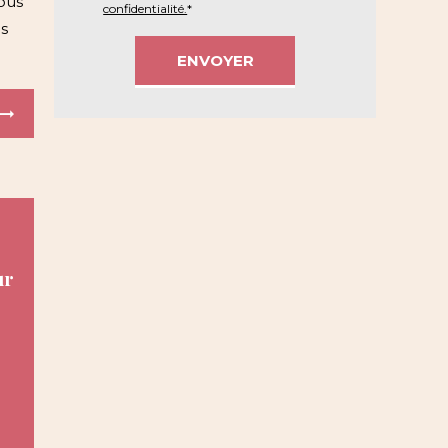
ous
confidentialité.
*
s
ur