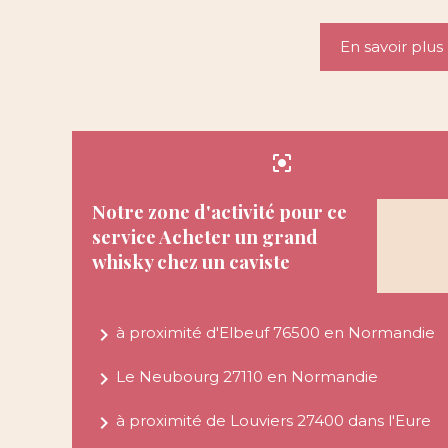
En savoir plus
center_focus_strong
Notre zone d'activité pour ce
service Acheter un grand
whisky chez un caviste
navigate_next
à proximité d'Elbeuf 76500 en Normandie
navigate_next
Le Neubourg 27110 en Normandie
navigate_next
à proximité de Louviers 27400 dans l'Eure