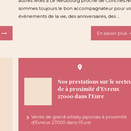
autres fêtes à Le Neubourg proche de Conches.N
sommes toujours le bon accompagnateur pour vo
évènements de la vie, des anniversaires, des ...
En savoir plus
place
Nos prestations sur le secte
de à proximité d'Evreux
27000 dans l'Eure
navigate_next
Vente de grand whisky japonais à proximité
d'Evreux 27000 dans l'Eure