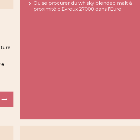
navigate_next
Ou se procurer du whisky blended malt à
proximité d'Evreux 27000 dans l'Eure
lture
re